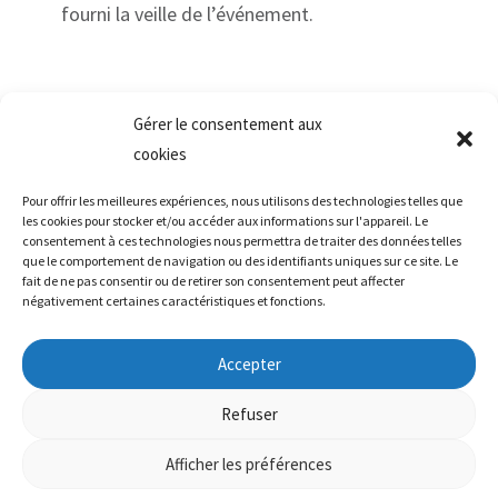
fourni la veille de l’événement.
Gérer le consentement aux
cookies
©
Created
Pour offrir les meilleures expériences, nous utilisons des technologies telles que
Copyright
les cookies pour stocker et/ou accéder aux informations sur l'appareil. Le
by
2024 /
Info
Social
consentement à ces technologies nous permettra de traiter des données telles
Geneva
que le comportement de navigation ou des identifiants uniques sur ce site. Le
media
fait de ne pas consentir ou de retirer son consentement peut affecter
contact@genevahealthforum.com
Health
négativement certaines caractéristiques et fonctions.
Forum
Palais du
Luxembourg,
Accepter
15 rue de
Refuser
Vaugirard
75006 Paris
Afficher les préférences